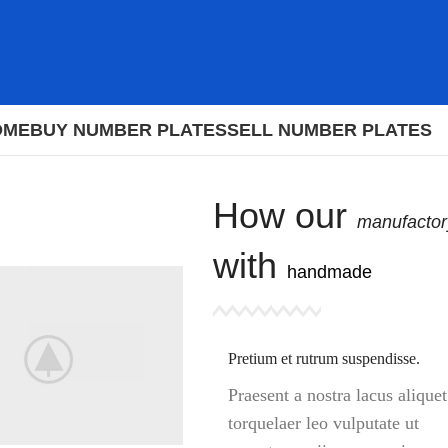
OME
BUY NUMBER PLATES
SELL NUMBER PLATES
How our
manufactor
with
handmade
Pretium et rutrum suspendisse.
Praesent a nostra lacus aliquet
torquelaer leo vulputate ut