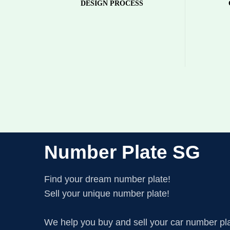
DESIGN PROCESS
Sit eu mauris et ac imperdiet
Sit eu
facilisi facilisi nulla adipiscing
facilisi
consectetur vel aliquet at
conse
condimentum.
Number Plate SG
Find your dream number plate!
Sell your unique number plate!
We help you buy and sell your car number pl