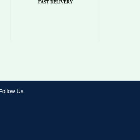
FAST DELIVERY
Sit eu mauris et ac imperdiet
g
facilisi facilisi nulla adipiscing
consectetur vel aliquet at
condimentum.
Follow Us