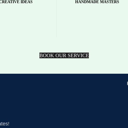
CREATIVE IDEAS
HANDMADE MASTERS
 mauris et ac imperdiet
Sit eu mauris et ac imperdiet
 facilisi nulla adipiscing
facilisi facilisi nulla adipiscin
ctetur vel aliquet at
consectetur vel aliquet at
condimentum.
condimentum.
BOOK OUR SERVICE
ates!